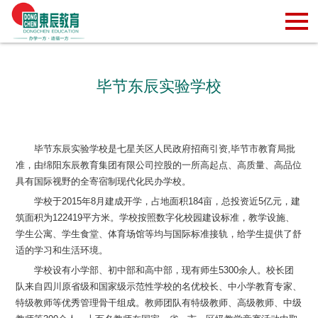
毕节东辰实验学校
毕节东辰实验学校是七星关区人民政府招商引资,毕节市教育局批
准，由绵阳东辰教育集团有限公司控股的一所高起点、高质量、高品位
具有国际视野的全寄宿制现代化民办学校。
学校于2015年8月建成开学，占地面积184亩，总投资近5亿元，建
筑面积为122419平方米。学校按照数字化校园建设标准，教学设施、
学生公寓、学生食堂、体育场馆等均与国际标准接轨，给学生提供了舒
适的学习和生活环境。
学校设有小学部、初中部和高中部，现有师生5300余人。校长团
队来自四川原省级和国家级示范性学校的名优校长、中小学教育专家、
特级教师等优秀管理骨干组成。教师团队有特级教师、高级教师、中级