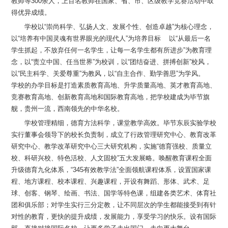
教师等300余人，上百名教师在国家、省、市、区级教学竞赛活动中取
得优异成绩。
学校以“崇尚科学、弘扬人文、发展个性、创造卓越”为核心理念，
以“培养有中国灵魂有世界眼光的现代人”为培养目标 以“从最后一名
学生抓起，不放弃任何一名学生，让每一名学生都有所进步”为教育理
念，以“责立中国、任当世界”为校训，以“团结奋进、拼搏创新”校风，
以“民主科学、关爱尊重”为教风，以“自主合作、勤学善思”为学风。
学校的办学目标是打造素质教育高地、升学质量高地、英才教育高地、
竞赛教育高地、创新教育高地和国际教育高地，把学校建成为毕节旗
舰，贵州一流，西南领先的中华名校。
学校管理精细，德育方法科学，课堂教学高效。毕节东辰实验学校
实行董事会领导下的校长负责制，成立了行政管理研究中心、教育改革
研究中心、教学改革研究中心三大研究机构，实施“德育强校、质量立
校、科研兴校、特色活校、人文固校”五大发展略。唤醒教育课程全面
升级德育九化体系，“345有效教学法”全面领航课程体系，设置国家课
程、地方课程、校本课程、兴趣课程，开设有舞蹈、形体、武术、足
球、创客、钢琴、绘画、书法、国学等特色课，组建各类艺术、体育社
团和俱乐部；对学生实行三分定教，让不同层次的学生都能接受到有针
对性的教育，更快的提升成绩，发展能力，享受学习的快乐。设有国际