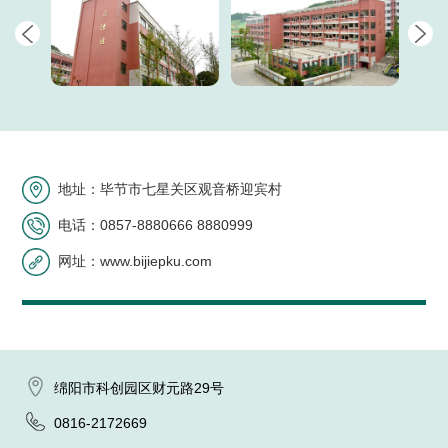
地址：毕节市七星关区观音桥迎宾村
电话：0857-8880666 8880999
网址：
www.bijiepku.com
绵阳市科创园区财元路29号
0816-2172669