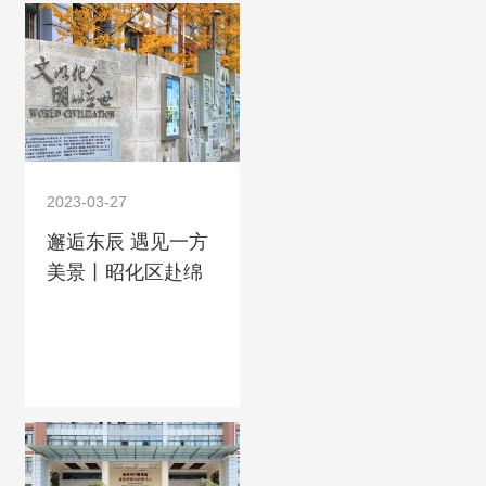
2023-03-27
邂逅东辰 遇见一方
美景丨昭化区赴绵
阳东辰跟岗教师学
习见闻