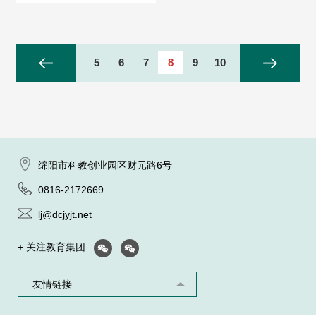
1...
4
5
6
7
8
9
10
11
...29
绵阳市科教创业园区财元路6号
0816-2172669
lj@dcjyjt.net
+ 关注教育集团
友情链接